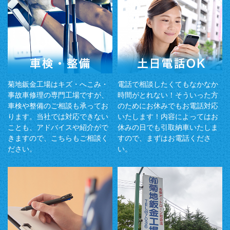
菊地鈑金工場はキズ・へこみ・
電話で相談したくてもなかなか
事故車修理の専門工場ですが、
時間がとれない！そういった方
車検や整備のご相談も承ってお
のためにお休みでもお電話対応
ります。当社では対応できない
いたします！内容によってはお
ことも、アドバイスや紹介がで
休みの日でも引取納車いたしま
きますので、こちらもご相談く
すので、まずはお電話くださ
ださい。
い。