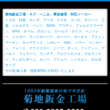
菊地鈑金工場・キズ・へこみ、事故修理・対応メーカー
トヨタ、日産、ホンダ、マツダ、スズキ、スバル、ダイハツ、三
菱、メルセデス・ベンツ、BMW、アウディ、フォルクスワーゲ
ン、MINI、オペル、ポルシェ、ロールス・ロイス、ベントレ
ー、ジャガー、ランドローバー、ローバー、ロータス、アストン
マーチン、キャデラック、シボレー、GMC、ハマー、リンカー
ン、フォード、クライスラー、ジープ、ダッジ、フィアット、ア
バルト、フェラーリ、ランチア、アルファロメオ、マセラッテ
ィ、ランボルギーニ、ルノー、プジョー、シトロエン、ボルボ、
サーブ
その他 輸入車・国産車問わず対応いたします