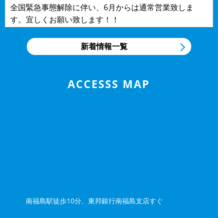
全国緊急事態解除に伴い、6月からは通常営業致しま
す。宜しくお願い致します！！
2020/04/19
NEWS
新着情報一覧
コロナ感染予防について
この度、４/２０より、コロナウィルス感染予防の為、営
業時間を短縮致します。５月末迄の間・朝８：３０～夕
ACCESSS MAP
５：００迄尚、御電話・メール...
2018/11/13
NEWS
菊地鈑金工場のWEBサイトオープンしました！
いつもお世話になっております。菊地鈑金工場です。こ
の度は菊地鈑金工場のWEBサイトをオープンいたしまし
た！福島市内55年！多くのお...
南福島駅徒歩10分、東邦銀行南福島支店すぐ