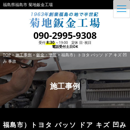
福島県福島市 菊地鈑金工場
toggl
navig
090-2995-9308
8:30
受付
～19:00 定休 日･祝日
電話受付土日OK
TOP
>
施工事例
>
鈑金・塗装
>
福島市）トヨタ パッソ ドア キズ 凹
み 事故
施工事例
福島市）トヨタ パッソ ドア キズ 凹み