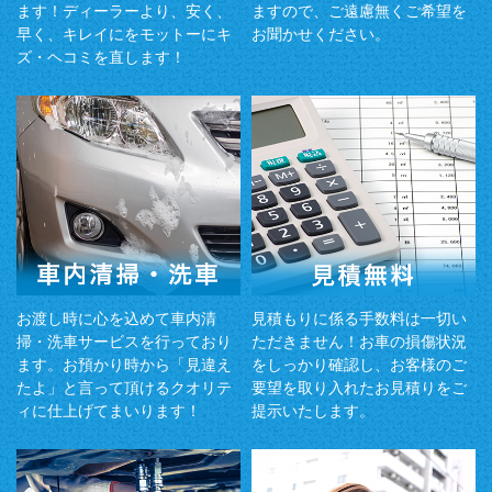
ます！ディーラーより、安く、
ますので、ご遠慮無くご希望を
早く、キレイにをモットーにキ
お聞かせください。
ズ・ヘコミを直します！
お渡し時に心を込めて車内清
見積もりに係る手数料は一切い
掃・洗車サービスを行っており
ただきません！お車の損傷状況
ます。お預かり時から「見違え
をしっかり確認し、お客様のご
たよ」と言って頂けるクオリテ
要望を取り入れたお見積りをご
ィに仕上げてまいります！
提示いたします。