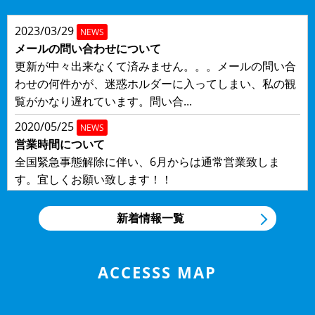
2023/03/29
NEWS
メールの問い合わせについて
更新が中々出来なくて済みません。。。メールの問い合
わせの何件かが、迷惑ホルダーに入ってしまい、私の観
覧がかなり遅れています。問い合...
2020/05/25
NEWS
営業時間について
全国緊急事態解除に伴い、6月からは通常営業致しま
す。宜しくお願い致します！！
2020/04/19
NEWS
新着情報一覧
コロナ感染予防について
この度、４/２０より、コロナウィルス感染予防の為、営
業時間を短縮致します。５月末迄の間・朝８：３０～夕
ACCESSS MAP
５：００迄尚、御電話・メール...
2018/11/13
NEWS