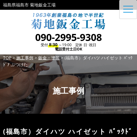
福島県福島市 菊地鈑金工場
toggl
navig
090-2995-9308
8:30
受付
～19:00 定休 日･祝日
電話受付土日OK
TOP
>
施工事例
>
鈑金・塗装
>
(福島市）ダイハツ ハイゼット ﾊﾞｯｸ
ﾄﾞｱ ぶつけた
施工事例
(福島市）ダイハツ ハイゼット ﾊﾞｯｸﾄﾞ