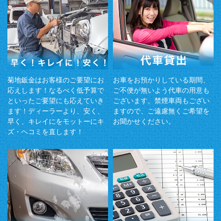
菊地鈑金はお客様のご要望にお
お車をお預かりしている期間、
応えします！なるべく低予算で
ご不便が無いよう代車の用意も
といったご要望にも応えていき
ございます。禁煙車両もござい
ます！ディーラーより、安く、
ますので、ご遠慮無くご希望を
早く、キレイにをモットーにキ
お聞かせください。
ズ・ヘコミを直します！