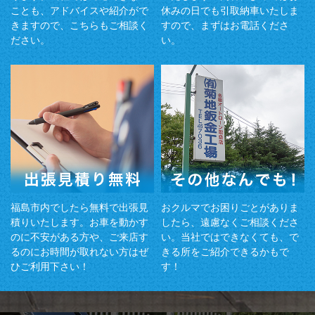
ことも、アドバイスや紹介がで
休みの日でも引取納車いたしま
きますので、こちらもご相談く
すので、まずはお電話くださ
ださい。
い。
福島市内でしたら無料で出張見
おクルマでお困りごとがありま
積りいたします。お車を動かす
したら、遠慮なくご相談くださ
のに不安がある方や、ご来店す
い。当社ではできなくても、で
るのにお時間が取れない方はぜ
きる所をご紹介できるかもで
ひご利用下さい！
す！