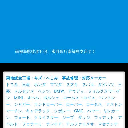
菊地鈑金工場のWEBサイトオープンしました！
いつもお世話になっております。菊地鈑金工場です。こ
の度は菊地鈑金工場のWEBサイトをオープンいたしまし
た！福島市内55年！多くのお...
南福島駅徒歩10分、東邦銀行南福島支店すぐ
菊地鈑金工場・キズ・へこみ、事故修理・対応メーカー
トヨタ、日産、ホンダ、マツダ、スズキ、スバル、ダイハツ、三
菱、メルセデス・ベンツ、BMW、アウディ、フォルクスワーゲ
ン、MINI、オペル、ポルシェ、ロールス・ロイス、ベントレ
ー、ジャガー、ランドローバー、ローバー、ロータス、アストン
マーチン、キャデラック、シボレー、GMC、ハマー、リンカー
ン、フォード、クライスラー、ジープ、ダッジ、フィアット、ア
バルト、フェラーリ、ランチア、アルファロメオ、マセラッテ